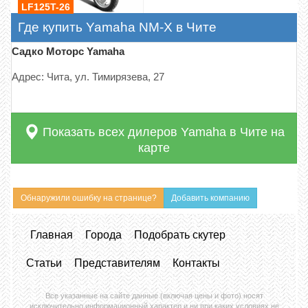
LF125T-26
Где купить Yamaha NM-X в Чите
Садко Моторс Yamaha
Адрес: Чита, ул. Тимирязева, 27
Показать всех дилеров Yamaha в Чите на
карте
Обнаружили ошибку на странице?
Добавить компанию
Главная
Города
Подобрать скутер
Статьи
Представителям
Контакты
Все указанные на сайте данные (включая цены и фото) носят
исключительно информационный характер и ни при каких условиях не