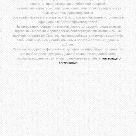
являются предложениями с публичной офертой.
Технические характеристики, цены и внешний облик скутеров могут
быть изменены производителем.
Все графические материалы взяты из открытых интернет-источников и
официальных сайтов производителей.
Наименования, образы и логотипы являются зарегистрированными
торговыми марками и принадлежат соотвествующим компаниям. Их
наличие на сайте не означает, что правообладатели имеют какое-либо
отношение к данному сайту или иным образом связаны с данным
сайтом.
Указание на адреса официальных дилеров не гарантирует наличия той
или иной модели скутеров у данной компании по данной цене.
Находясь на данном сайте, вы принимаете все пункты
настоящего
соглашения